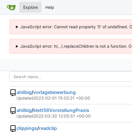
Explore
Help
JavaScript error: Cannot read property '0' of undefined. 
JavaScript error: h(...).replaceChildren is not a function.
ahilbig
/
vorlagebewerbung
Updated
2023-02-01 15:02:21 +00:00
ahilbig
/
klett56VorstellungPraxis
Updated
2022-03-20 12:05:51 +00:00
clippings
/
readclip