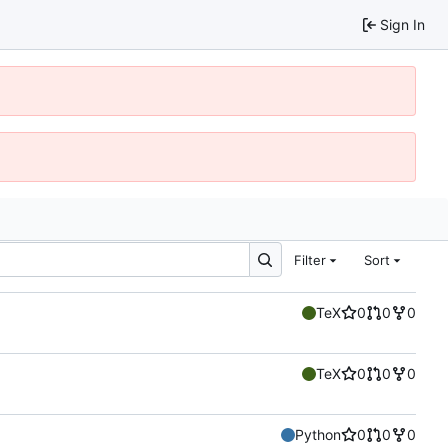
Sign In
Filter
Sort
TeX
0
0
0
TeX
0
0
0
Python
0
0
0