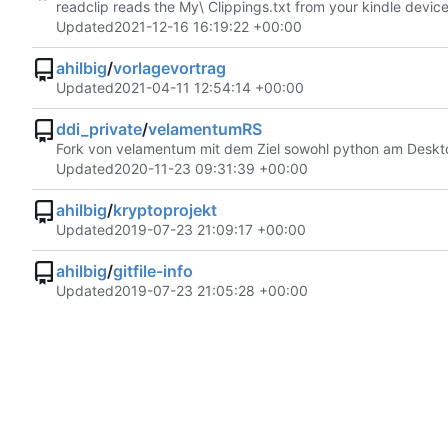
readclip reads the My\ Clippings.txt from your kindle devic
Updated
2021-12-16 16:19:22 +00:00
ahilbig
/
vorlagevortrag
Updated
2021-04-11 12:54:14 +00:00
ddi_private
/
velamentumRS
Fork von velamentum mit dem Ziel sowohl python am Deskto
Updated
2020-11-23 09:31:39 +00:00
ahilbig
/
kryptoprojekt
Updated
2019-07-23 21:09:17 +00:00
ahilbig
/
gitfile-info
Updated
2019-07-23 21:05:28 +00:00